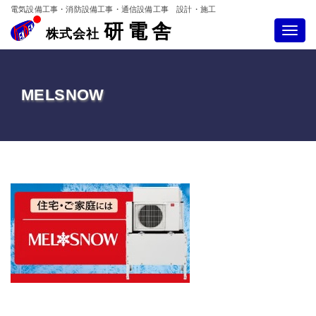
電気設備工事・消防設備工事・通信設備工事 設計・施工
研電舎
Toggle
株式会社
navigatio
MELSNOW