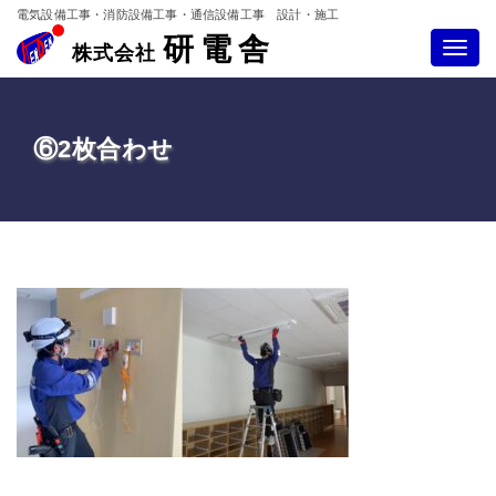
電気設備工事・消防設備工事・通信設備工事 設計・施工
研電舎
Toggle
株式会社
navigatio
⑥2枚合わせ