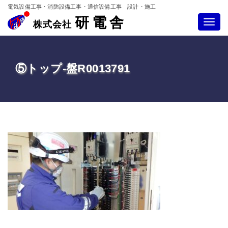
電気設備工事・消防設備工事・通信設備工事 設計・施工
研電舎
Toggle
株式会社
navigatio
⑤トップ-盤R0013791