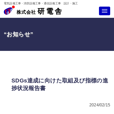
電気設備工事・消防設備工事・通信設備工事 設計・施工
研電舎
Toggle
株式会社
navigatio
“お知らせ”
SDGs達成に向けた取組及び指標の進
捗状況報告書
2024/02/15