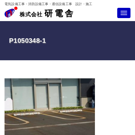
電気設備工事・消防設備工事・通信設備工事 設計・施工
研電舎
Toggle
株式会社
navigatio
P1050348-1